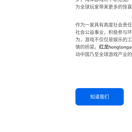
为全球玩家带来更多的惊喜
作为一家具有高度社会责任
社会公益事业，积极参与环
为，游戏不仅仅是娱乐的工
情的桥梁。
红龙honglonga
动中国乃至全球游戏产业的
知道我们