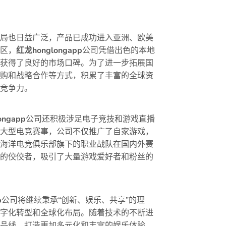
局也日益广泛，产品已成功进入亚洲、欧美
区，
红龙honglongapp
公司凭借出色的本地
获得了良好的市场口碑。为了进一步拓展国
购和战略合作等方式，积累了丰富的全球资
竞争力。
ongapp
公司还积极涉足电子竞技和游戏直播
大型电竞赛事，公司不仅推广了自家游戏，
海洋电竞俱乐部旗下的职业战队在国内外赛
的佼佼者，吸引了大量游戏爱好者和粉丝的
p
公司将继续秉承“创新、娱乐、共享”的理
字化转型和全球化布局。随着技术的不断进
品线，打造更加多元化和丰富的娱乐体验，