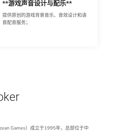
**游戏声音设计与配乐**
提供原创的游戏背景音乐、音效设计和语
音配音服务；
ker
cean Games）成立于1995年，总部位于中