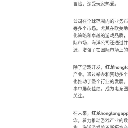
冒险，深受玩家热爱。
公司在全球范围内的业务布
等多个市场。尤其在欧美地
化策略和卓越的游戏品质，
际市场，海洋公司还通过并
源，增强了在国际市场上的
除了游戏开发，
红龙hongl
产业。通过举办和赞助多个
也推动了整个行业的发展。
事中屡获佳绩，成为电竞圈
关注。
在未来，
红龙honglongap
念，着力推动游戏产业的数
步，海洋游戏将不断拓宽产